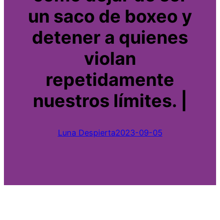
un saco de boxeo y
detener a quienes
violan
repetidamente
nuestros límites. |
Luna Despierta
2023-09-05