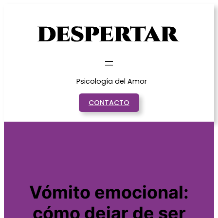
Saltar
al
contenido
Psicología del Amor
CONTACTO
Vómito emocional:
cómo dejar de ser