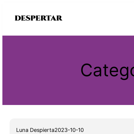
Saltar
al
contenido
Categ
Luna Despierta
2023-10-10