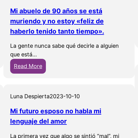
Mi abuelo de 90 años se está
muriendo y no estoy «feliz de
haberlo tenido tanto tiempo».
La gente nunca sabe qué decirle a alguien
que está…
:
Read More
M
i
a
Luna Despierta
2023-10-10
b
u
Mi futuro esposo no habla mi
e
lenguaje del amor
l
o
La primera vez que algo se sintió “mal”, mi