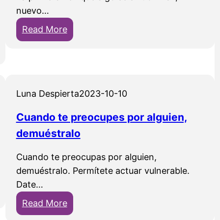
d
nuevo…
e
:
Read More
9
M
0
i
a
f
ñ
u
o
Luna Despierta
2023-10-10
t
s
u
Cuando te preocupes por alguien,
s
r
e
demuéstralo
o
e
e
Cuando te preocupas por alguien,
s
s
demuéstralo. Permítete actuar vulnerable.
t
p
Date…
á
o
m
:
Read More
s
u
C