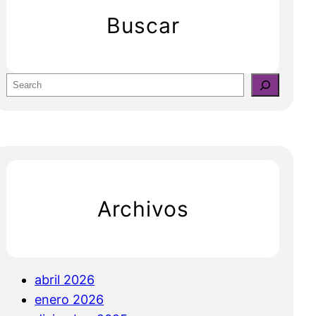
Buscar
S
e
a
r
c
h
Archivos
abril 2026
enero 2026