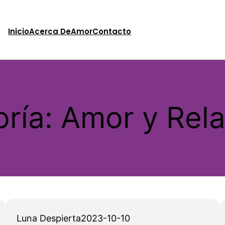
Inicio
Acerca De
Amor
Contacto
oría:
Amor y Rel
Luna Despierta
2023-10-10