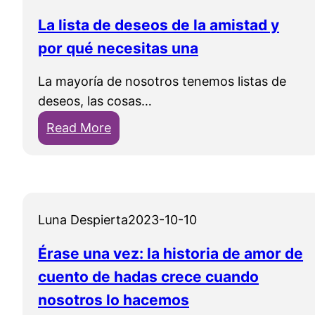
La lista de deseos de la amistad y
por qué necesitas una
La mayoría de nosotros tenemos listas de
deseos, las cosas…
:
Read More
L
a
l
i
Luna Despierta
2023-10-10
s
t
Érase una vez: la historia de amor de
a
cuento de hadas crece cuando
d
nosotros lo hacemos
e