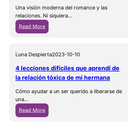
d
Una visión moderna del romance y las
e
relaciones. Ni siquiera…
s
:
Read More
e
É
o
r
s
a
d
Luna Despierta
2023-10-10
s
e
e
l
4 lecciones difíciles que aprendí de
u
a
la relación tóxica de mi hermana
n
a
a
Cómo ayudar a un ser querido a liberarse de
m
v
una…
i
e
s
:
Read More
z
t
4
:
a
l