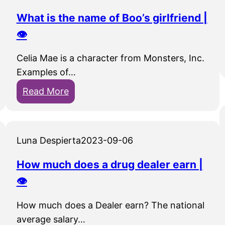
What is the name of Boo’s girlfriend |
👁
Celia Mae is a character from Monsters, Inc.
Examples of…
:
Read More
W
h
a
Luna Despierta
2023-09-06
t
i
How much does a drug dealer earn |
s
👁
t
h
How much does a Dealer earn? The national
e
average salary…