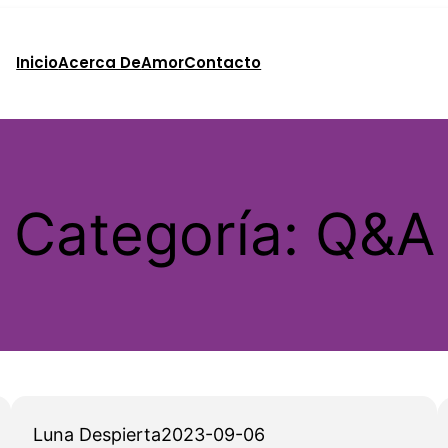
Inicio
Acerca De
Amor
Contacto
Categoría:
Q&A
Luna Despierta
2023-09-06