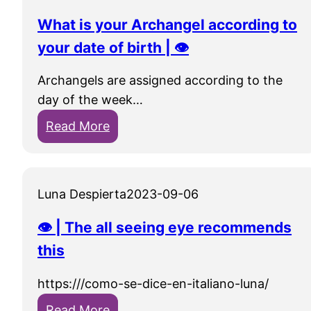
What is your Archangel according to
your date of birth | 👁
Archangels are assigned according to the
day of the week…
:
Read More
W
h
a
Luna Despierta
2023-09-06
t
i
👁 | The all seeing eye recommends
s
this
y
o
https:///como-se-dice-en-italiano-luna/
u
:
Read More