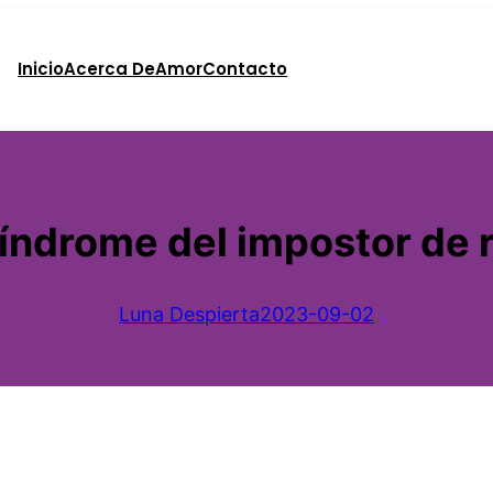
Inicio
Acerca De
Amor
Contacto
síndrome del impostor de 
Luna Despierta
2023-09-02