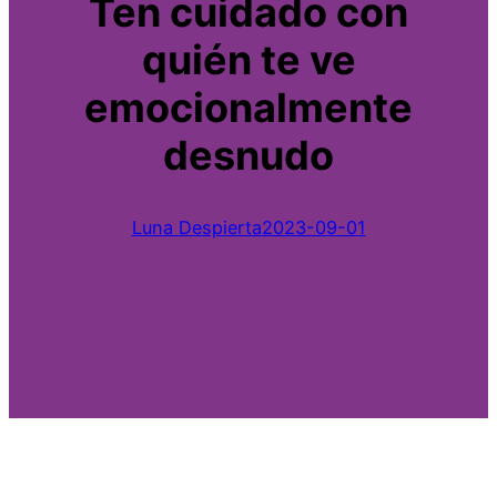
Ten cuidado con
quién te ve
emocionalmente
desnudo
Luna Despierta
2023-09-01