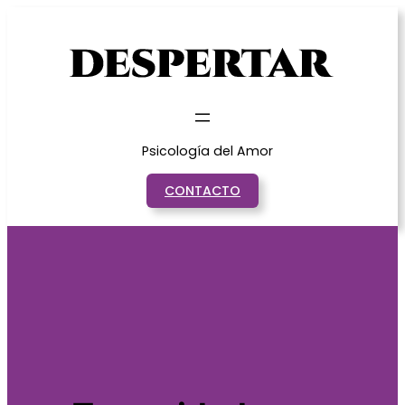
Saltar
al
contenido
Psicología del Amor
CONTACTO