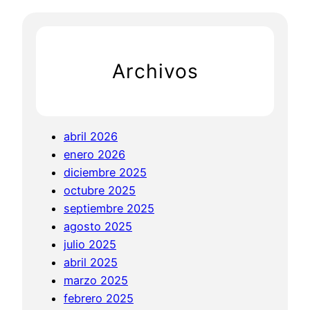
r
A
c
S
h
a
Archivos
c
r
e
d
abril 2026
P
enero 2026
a
diciembre 2025
t
octubre 2025
h
septiembre 2025
t
agosto 2025
o
julio 2025
S
abril 2025
p
marzo 2025
i
febrero 2025
r