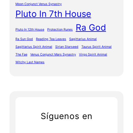
Moon Conjunct Venus Synastry
Pluto In 7th House
Ra God
Pluto In 12th House
Protection Runes
Ra Sun God
Reading Tea Leaves
Sagittarius Animal
Sagittarius Spirit Animal
Sirian Starseed
Taurus Spirit Animal
The Fae
Venus Conjunct Mars Synastry
Virgo Spirit Animal
Witchy Last Names
Síguenos en