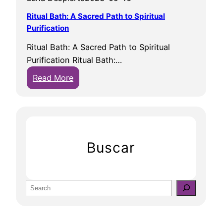
Ritual Bath: A Sacred Path to Spiritual
Purification
Ritual Bath: A Sacred Path to Spiritual
Purification Ritual Bath:…
:
Read More
R
i
t
u
a
Buscar
l
B
a
S
t
e
h
a
: