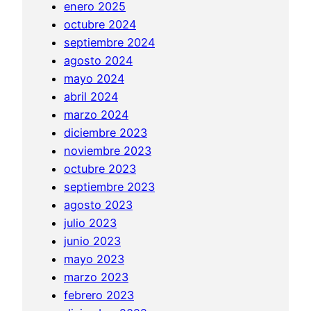
enero 2025
i
octubre 2024
t
septiembre 2024
u
agosto 2024
a
mayo 2024
l
abril 2024
P
marzo 2024
u
diciembre 2023
r
noviembre 2023
i
octubre 2023
f
septiembre 2023
i
agosto 2023
c
julio 2023
a
junio 2023
t
mayo 2023
i
marzo 2023
o
febrero 2023
n