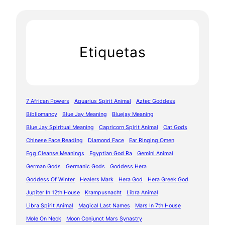
Etiquetas
7 African Powers
Aquarius Spirit Animal
Aztec Goddess
Bibliomancy
Blue Jay Meaning
Bluejay Meaning
Blue Jay Spiritual Meaning
Capricorn Spirit Animal
Cat Gods
Chinese Face Reading
Diamond Face
Ear Ringing Omen
Egg Cleanse Meanings
Egyptian God Ra
Gemini Animal
German Gods
Germanic Gods
Goddess Hera
Goddess Of Winter
Healers Mark
Hera God
Hera Greek God
Jupiter In 12th House
Krampusnacht
Libra Animal
Libra Spirit Animal
Magical Last Names
Mars In 7th House
Mole On Neck
Moon Conjunct Mars Synastry