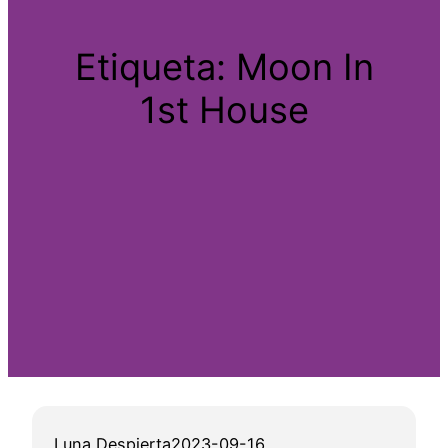
Etiqueta:
Moon In
1st House
Luna Despierta
2023-09-16