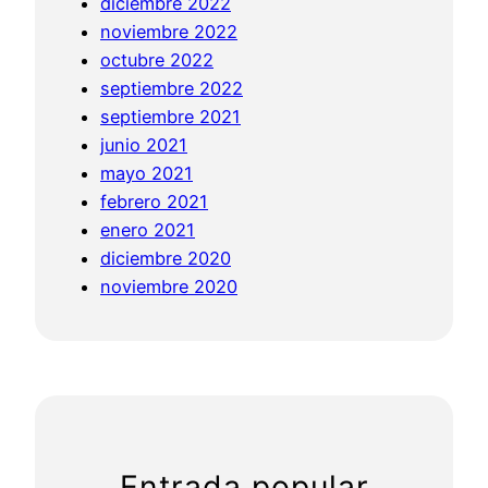
diciembre 2022
A
noviembre 2022
s
octubre 2022
t
septiembre 2022
r
septiembre 2021
o
junio 2021
l
mayo 2021
o
febrero 2021
g
enero 2021
y
diciembre 2020
noviembre 2020
Entrada popular