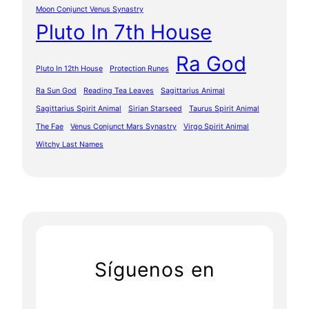
Moon Conjunct Venus Synastry
Pluto In 7th House
Ra God
Pluto In 12th House
Protection Runes
Ra Sun God
Reading Tea Leaves
Sagittarius Animal
Sagittarius Spirit Animal
Sirian Starseed
Taurus Spirit Animal
The Fae
Venus Conjunct Mars Synastry
Virgo Spirit Animal
Witchy Last Names
Síguenos en