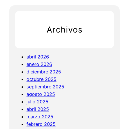
r
e
c
S
h
i
Archivos
g
n
i
f
abril 2026
i
enero 2026
c
diciembre 2025
a
octubre 2025
n
septiembre 2025
c
agosto 2025
e
julio 2025
o
abril 2025
f
marzo 2025
M
febrero 2025
o