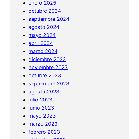
enero 2025
o
octubre 2024
n
septiembre 2024
i
agosto 2024
n
mayo 2024
t
abril 2024
h
marzo 2024
e
diciembre 2023
1
noviembre 2023
s
octubre 2023
t
septiembre 2023
H
agosto 2023
o
julio 2023
u
junio 2023
s
mayo 2023
e
marzo 2023
o
febrero 2023
f