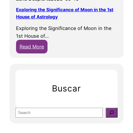
Exploring the Significance of Moon in the 1st
House of Astrology
Exploring the Significance of Moon in the
1st House of…
:
Read More
E
x
p
l
o
Buscar
r
i
n
S
g
e
t
a
h