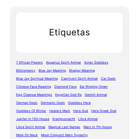
Etiquetas
7 African Powers
Aquarius Spirit Animal
Aztec Goddess
Bibliomancy
Blue Jay Meaning
Bluejay Meaning
Blue Jay Spiritual Meaning
Capricorn Spirit Animal
Cat Gods
Chinese Face Reading
Diamond Face
Ear Ringing Omen
Egg Cleanse Meanings
Egyptian God Ra
Gemini Animal
German Gods
Germanic Gods
Goddess Hera
Goddess Of Winter
Healers Mark
Hera God
Hera Greek God
Jupiter In 12th House
Krampusnacht
Libra Animal
Libra Spirit Animal
Magical Last Names
Mars In 7th House
Mole On Neck
Moon Conjunct Mars Synastry