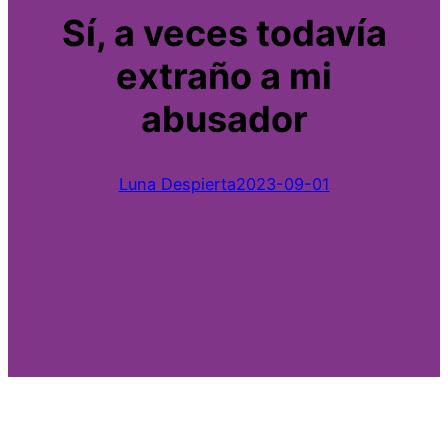
Sí, a veces todavía
extraño a mi
abusador
Luna Despierta
2023-09-01