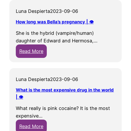
a
i
Luna Despierta
2023-09-06
t
f
i
a
How long was Bella’s pregnancy | 👁
s
b
She is the hybrid (vampire/human)
t
l
daughter of Edward and Hermosa,…
h
a
:
e
Read More
c
H
p
k
o
r
c
w
o
a
Luna Despierta
2023-09-06
l
p
t
o
h
c
What is the most expensive drug in the world
n
e
o
| 👁
g
c
m
What really is pink cocaine? It is the most
w
y
e
expensive…
a
o
s
:
Read More
s
f
t