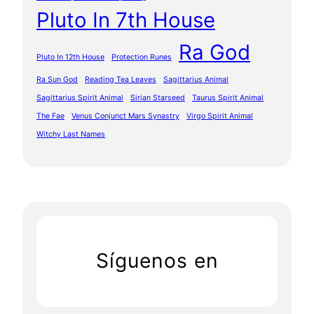
Pluto In 7th House
Ra God
Pluto In 12th House
Protection Runes
Ra Sun God
Reading Tea Leaves
Sagittarius Animal
Sagittarius Spirit Animal
Sirian Starseed
Taurus Spirit Animal
The Fae
Venus Conjunct Mars Synastry
Virgo Spirit Animal
Witchy Last Names
Síguenos en