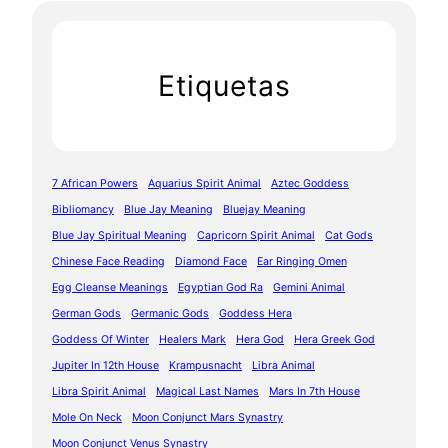
Etiquetas
7 African Powers
Aquarius Spirit Animal
Aztec Goddess
Bibliomancy
Blue Jay Meaning
Bluejay Meaning
Blue Jay Spiritual Meaning
Capricorn Spirit Animal
Cat Gods
Chinese Face Reading
Diamond Face
Ear Ringing Omen
Egg Cleanse Meanings
Egyptian God Ra
Gemini Animal
German Gods
Germanic Gods
Goddess Hera
Goddess Of Winter
Healers Mark
Hera God
Hera Greek God
Jupiter In 12th House
Krampusnacht
Libra Animal
Libra Spirit Animal
Magical Last Names
Mars In 7th House
Mole On Neck
Moon Conjunct Mars Synastry
Moon Conjunct Venus Synastry