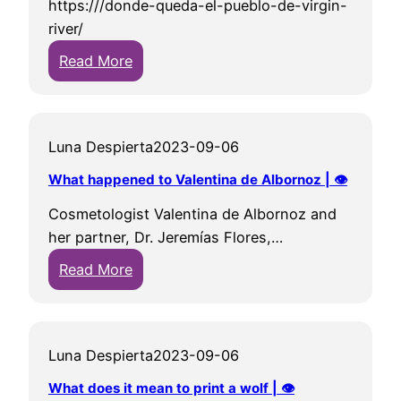
https:///donde-queda-el-pueblo-de-virgin-
h
o
i
d
river/
d
f
c
|
:
o
Read More
t
k
👁
👁
e
h
e
|
s
e
n
T
a
c
|
Luna Despierta
2023-09-06
h
m
r
👁
e
a
e
What happened to Valentina de Albornoz | 👁
a
r
a
Cosmetologist Valentina de Albornoz and
l
q
t
her partner, Dr. Jeremías Flores,…
l
u
o
:
s
Read More
i
r
W
e
s
o
h
e
c
f
a
i
h
H
Luna Despierta
2023-09-06
t
n
a
e
h
g
r
What does it mean to print a wolf | 👁
l