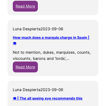
e
n
👁
:
Read More
o
s
W
p
i
h
l
v
o
e
e
Luna Despierta
2023-09-06
i
e
d
s
a
r
How much does a marquis charge in Spain |
t
👁
t
u
h
a
g
Not to mention, dukes, marquises, counts,
e
g
i
viscounts, barons and ‘lords’,…
d
r
n
:
Read More
a
i
t
H
u
l
h
o
g
l
e
w
h
e
w
Luna Despierta
2023-09-06
m
t
d
o
u
e
👁 | The all seeing eye recommends this
c
r
c
r
h
l