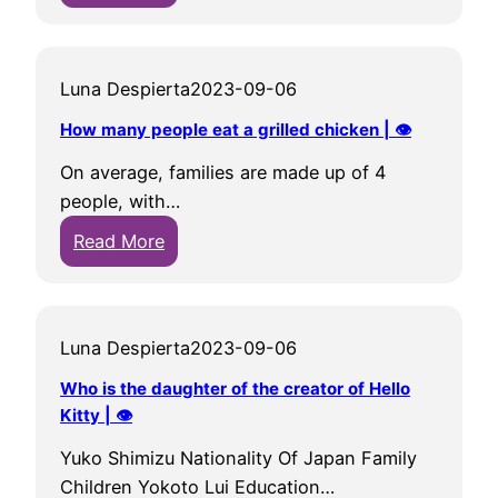
W
B
P
o
h
e
r
y
a
l
i
o
Luna Despierta
2023-09-06
t
l
n
u
i
a
c
How many people eat a grilled chicken | 👁
r
s
’
e
h
On average, families are made up of 4
t
s
s
o
people, with…
h
p
s
u
:
e
Read More
r
A
s
H
m
e
s
e
o
o
g
l
|
w
s
n
a
👁
Luna Despierta
2023-09-06
m
t
a
u
a
e
n
Who is the daughter of the creator of Hello
g
n
x
Kitty | 👁
c
|
y
p
y
👁
Yuko Shimizu Nationality Of Japan Family
p
e
|
Children Yokoto Lui Education…