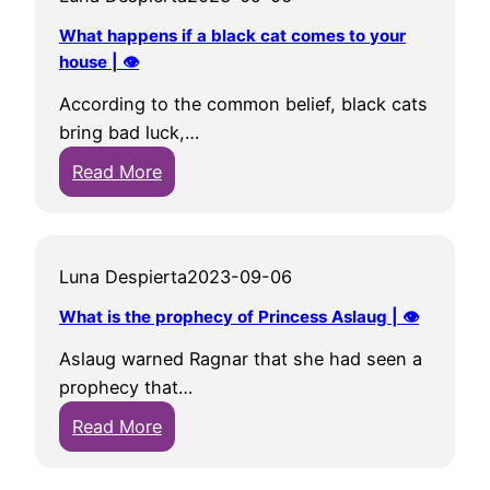
What happens if a black cat comes to your
house | 👁
According to the common belief, black cats
bring bad luck,…
:
Read More
W
h
a
Luna Despierta
2023-09-06
t
h
What is the prophecy of Princess Aslaug | 👁
a
Aslaug warned Ragnar that she had seen a
p
prophecy that…
p
:
e
Read More
W
n
h
s