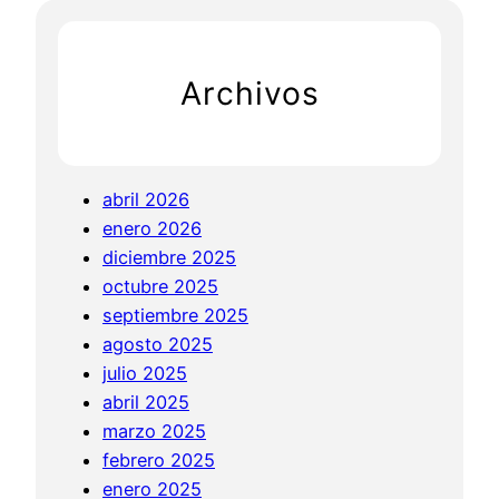
n
a
c
t
d
h
o
e
Archivos
p
A
r
l
i
b
n
o
abril 2026
t
r
enero 2026
a
n
diciembre 2025
w
o
octubre 2025
o
z
septiembre 2025
l
|
agosto 2025
f
👁
julio 2025
|
abril 2025
👁
marzo 2025
febrero 2025
enero 2025