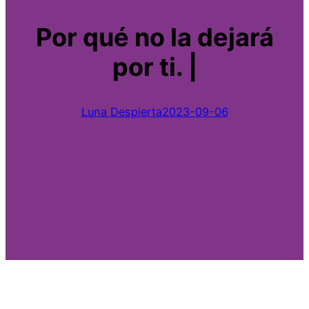
Por qué no la dejará
por ti. |
Luna Despierta
2023-09-06
~