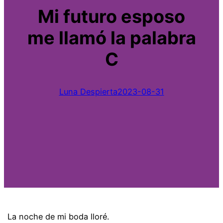
Mi futuro esposo
me llamó la palabra
C
Luna Despierta
2023-08-31
La noche de mi boda lloré.