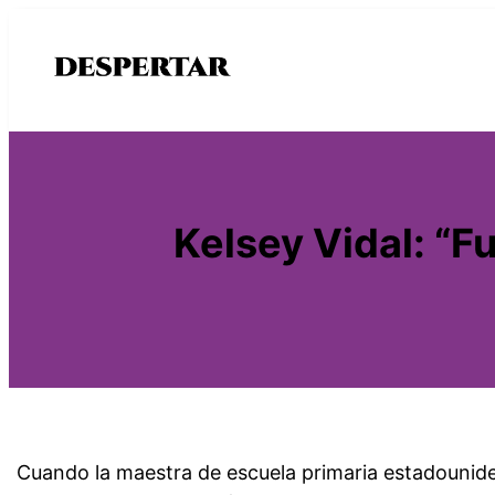
Saltar
al
contenido
Kelsey Vidal: “Fu
Cuando la maestra de escuela primaria estadounide