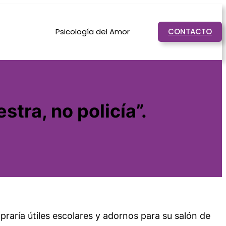
Psicología del Amor
CONTACTO
stra, no policía”.
aría útiles escolares y adornos para su salón de