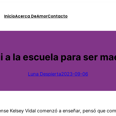
Inicio
Acerca De
Amor
Contacto
i a la escuela para ser mae
Luna Despierta
2023-09-06
nse Kelsey Vidal comenzó a enseñar, pensó que compr