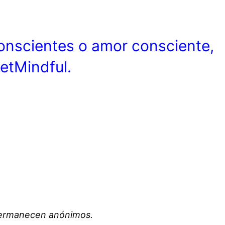
 conscientes o amor consciente,
etMindful.
permanecen anónimos.