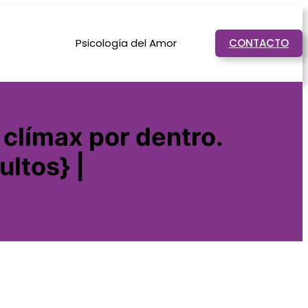
Psicología del Amor
CONTACTO
 clímax por dentro.
ltos} |