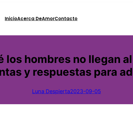
Inicio
Acerca De
Amor
Contacto
 los hombres no llegan al
ntas y respuestas para adu
Luna Despierta
2023-09-05