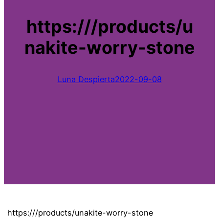
https:///products/u
nakite-worry-stone
Luna Despierta
2022-09-08
https:///products/unakite-worry-stone