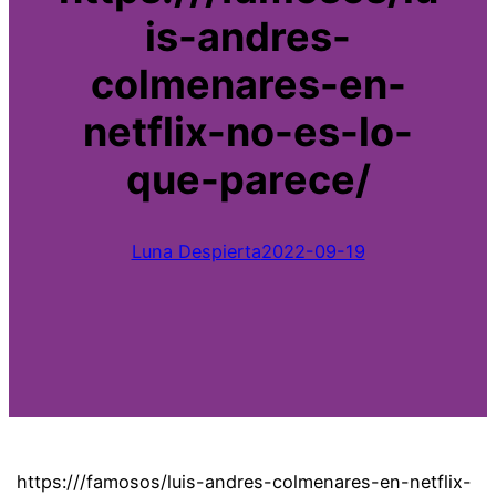
is-andres-
colmenares-en-
netflix-no-es-lo-
que-parece/
Luna Despierta
2022-09-19
https:///famosos/luis-andres-colmenares-en-netflix-