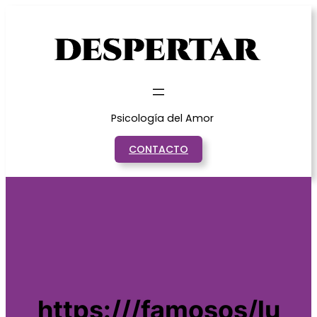
Saltar
al
contenido
Psicología del Amor
CONTACTO
https:///famosos/lu