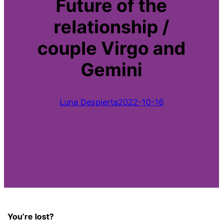
Future of the
relationship /
couple Virgo and
Gemini
Luna Despierta
2022-10-16
You’re lost?