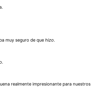
a.
taba muy seguro de que
hizo
.
o.
uena realmente impresionante para nuestros