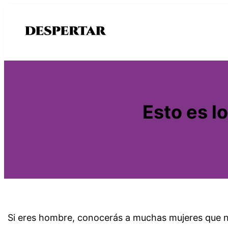
Saltar
al
contenido
Esto es l
Si eres hombre, conocerás a muchas mujeres que no t