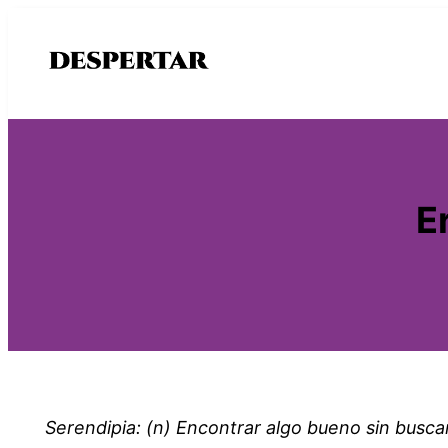
Saltar
al
contenido
E
Serendipia: (n) Encontrar algo bueno sin buscar