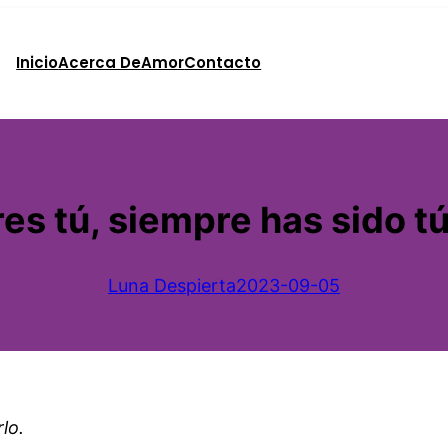
Inicio
Acerca De
Amor
Contacto
res tú, siempre has sido tú.
Luna Despierta
2023-09-05
lo.