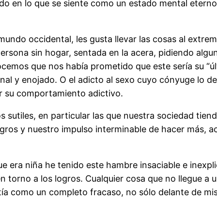
o en lo que se siente como un estado mental eterno e
undo occidental, les gusta llevar las cosas al extr
ersona sin hogar, sentada en la acera, pidiendo alg
emos que nos había prometido que este sería su “úl
nal y enojado. O el adicto al sexo cuyo cónyuge lo 
r su comportamiento adictivo.
utiles, en particular las que nuestra sociedad tiende
logros y nuestro impulso interminable de hacer más,
 era niña he tenido este hambre insaciable e inexplic
en torno a los logros. Cualquier cosa que no llegue a 
tía como un completo fracaso, no sólo delante de mi