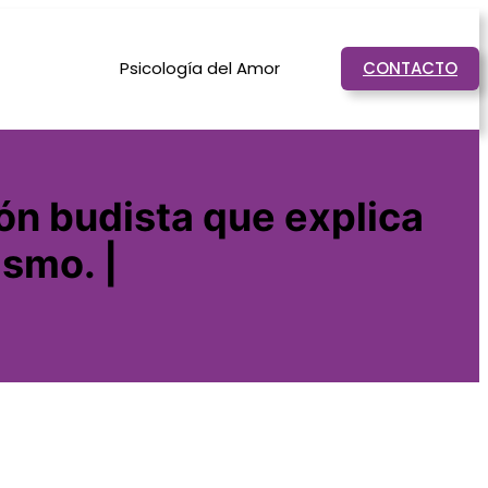
Psicología del Amor
CONTACTO
ión budista que explica
ismo. |