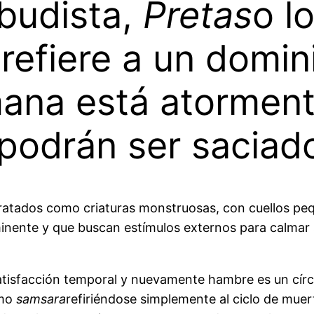
 budista,
Pretas
o l
refiere a un domini
ana está atormen
podrán ser saciad
ratados como criaturas monstruosas, con cuellos pequ
inente y que buscan estímulos externos para calmar
atisfacción temporal y nuevamente hambre es un círcu
omo
samsara
refiriéndose simplemente al ciclo de muer