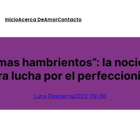
Inicio
Acerca De
Amor
Contacto
smas hambrientos”: la noc
a lucha por el perfeccion
Luna Despierta
2023-09-06