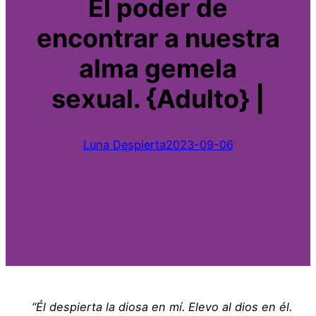
El poder de
encontrar a nuestra
alma gemela
sexual. {Adulto} |
Luna Despierta
2023-09-06
“Él despierta la diosa en mí. Elevo al dios en él.