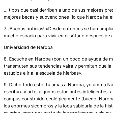
… tipos que casi derriban a uno de sus mejores pres
mejores becas y subvenciones (lo que Naropa ha es
7. ¡Buenas noticias! «Desde entonces se han ampli
mucho espacio para vivir en el sótano después de 
Universidad de Naropa
8. Escuché en Naropa (con un poco de ayuda de mis 
transmuten sus tendencias vajra y permitan que l
estudios e ir a la escuela de hierbas».
9. Dicho todo esto, tú amas a Naropa, yo amo a 
escritura y arte; algunos estudiantes inteligentes,
campus construido ecológicamente (bueno, Naropa es
los enormes sicomoros y la loca sabiduría de la hi
salarios, amor por parte de los profesores y elevar e