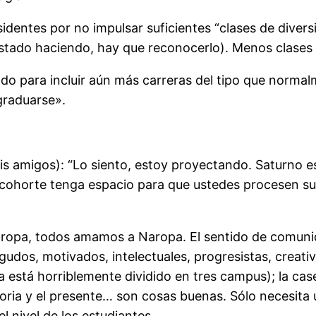
identes por no impulsar suficientes “clases de divers
tado haciendo, hay que reconocerlo). Menos clases 
ado para incluir aún más carreras del tipo que norma
graduarse».
amigos): “Lo siento, estoy proyectando. Saturno est
a cohorte tenga espacio para que ustedes procesen s
Naropa, todos amamos a Naropa. El sentido de comun
 agudos, motivados, intelectuales, progresistas, crea
tá horriblemente dividido en tres campus); la caseta 
storia y el presente… son cosas buenas. Sólo necesi
l nivel de los estudiantes.