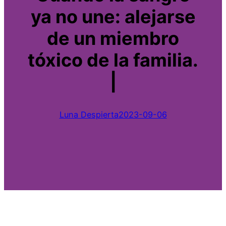
ya no une: alejarse
de un miembro
tóxico de la familia.
|
Luna Despierta
2023-09-06