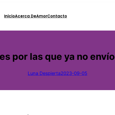
Inicio
Acerca De
Amor
Contacto
es por las que ya no envío
Luna Despierta
2023-09-05