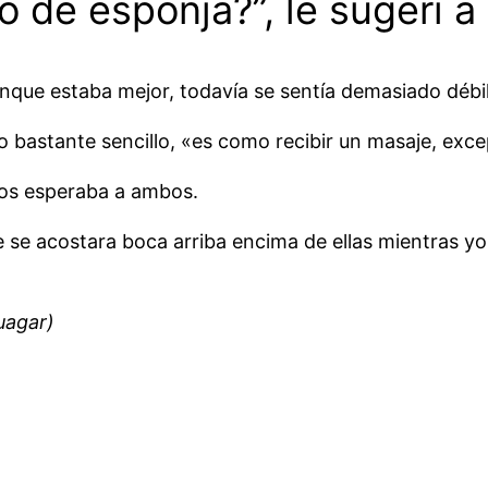
ño de esponja?”, le sugerí 
que estaba mejor, todavía se sentía demasiado débi
 bastante sencillo, «es como recibir un masaje, exce
nos esperaba a ambos.
e se acostara boca arriba encima de ellas mientras yo
uagar)