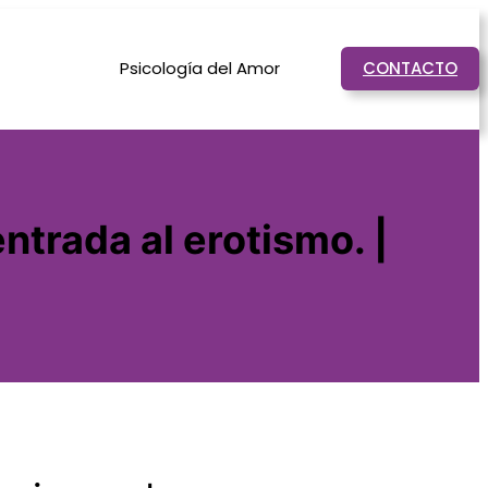
Psicología del Amor
CONTACTO
trada al erotismo. |