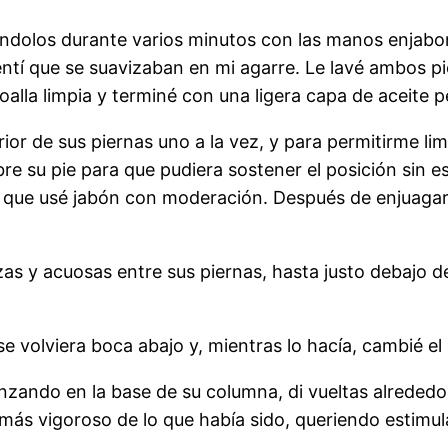
hándolos durante varios minutos con las manos enjabo
entí que se suavizaban en mi agarre. Le lavé ambos pi
oalla limpia y terminé con una ligera capa de aceit
or de sus piernas uno a la vez, y para permitirme limp
bre su pie para que pudiera sostener el posición sin e
 que usé jabón con moderación. Después de enjuagar 
s y acuosas entre sus piernas, hasta justo debajo de 
e volviera boca abajo y, mientras lo hacía, cambié el 
enzando en la base de su columna, di vueltas alrededo
 más vigoroso de lo que había sido, queriendo estimu