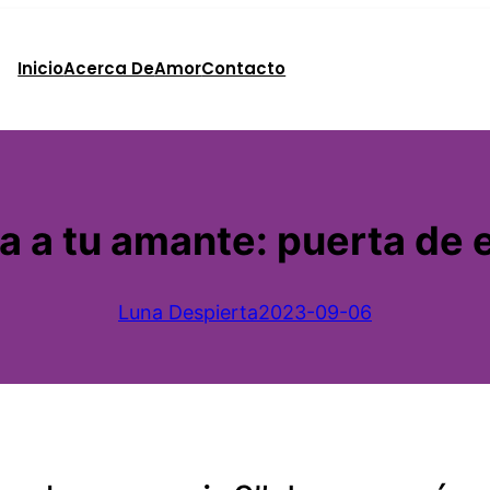
Inicio
Acerca De
Amor
Contacto
 a tu amante: puerta de en
Luna Despierta
2023-09-06