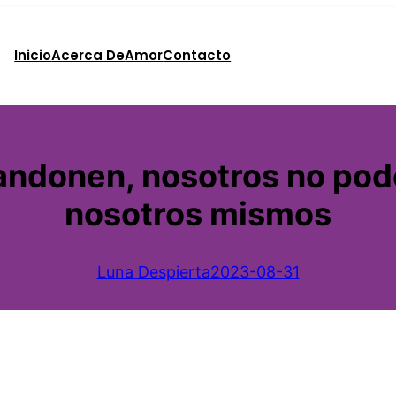
Inicio
Acerca De
Amor
Contacto
andonen, nosotros no po
nosotros mismos
Luna Despierta
2023-08-31