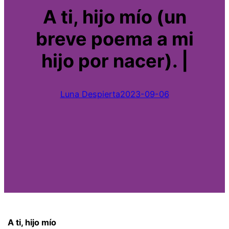
A ti, hijo mío (un
breve poema a mi
hijo por nacer). |
Luna Despierta
2023-09-06
A ti, hijo mío