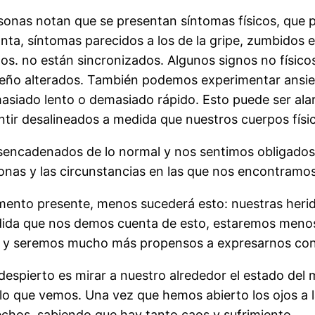
sonas notan que se presentan síntomas físicos, que 
ta, síntomas parecidos a los de la gripe, zumbidos e
os. no están sincronizados. Algunos signos no físicos
sueño alterados. También podemos experimentar ansied
asiado lento o demasiado rápido. Esto puede ser alar
ir desalineados a medida que nuestros cuerpos físico
ncadenados de lo normal y nos sentimos obligados 
onas y las circunstancias en las que nos encontramos
nto presente, menos sucederá esto: nuestras herid
ida que nos demos cuenta de esto, estaremos menos 
, y seremos mucho más propensos a expresarnos con
espierto es mirar a nuestro alrededor el estado del 
o que vemos. Una vez que hemos abierto los ojos a la 
sfechos, sabiendo que hay tanto caos y sufrimiento.