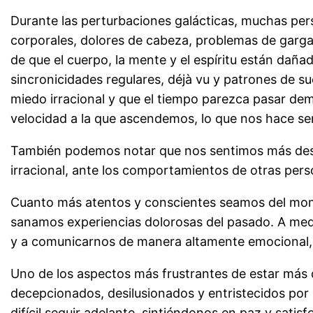
Durante las perturbaciones galácticas, muchas per
corporales, dolores de cabeza, problemas de gargan
de que el cuerpo, la mente y el espíritu están dañad
sincronicidades regulares, déjà vu y patrones de 
miedo irracional y que el tiempo parezca pasar dem
velocidad a la que ascendemos, lo que nos hace sent
También podemos notar que nos sentimos más dese
irracional, ante los comportamientos de otras pers
Cuanto más atentos y conscientes seamos del mome
sanamos experiencias dolorosas del pasado. A med
y a comunicarnos de manera altamente emocional
Uno de los aspectos más frustrantes de estar más d
decepcionados, desilusionados y entristecidos por l
difícil seguir adelante, sintiéndonos en paz y sati