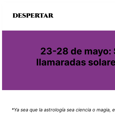
Saltar
al
contenido
23-28 de mayo:
llamaradas solare
*Ya sea que la astrología sea ciencia o magia, 