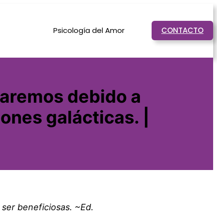
Psicología del Amor
CONTACTO
aremos debido a
ones galácticas. |
 ser beneficiosas. ~Ed.