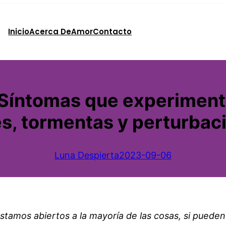
Inicio
Acerca De
Amor
Contacto
 Síntomas que experiment
s, tormentas y perturbaci
Luna Despierta
2023-09-06
estamos abiertos a la mayoría de las cosas, si pueden