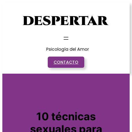
Saltar
al
contenido
Psicología del Amor
CONTACTO
10 técnicas
sexuales para