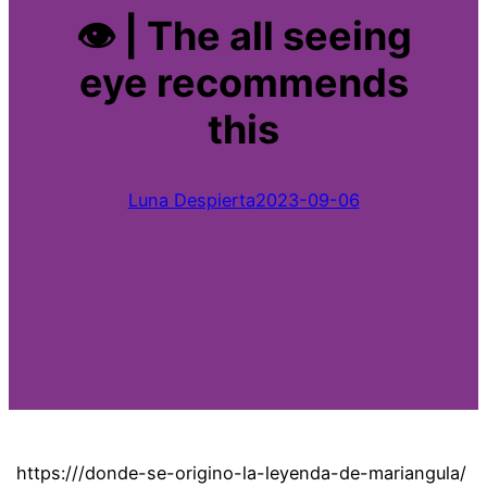
👁 | The all seeing
eye recommends
this
Luna Despierta
2023-09-06
https:///donde-se-origino-la-leyenda-de-mariangula/