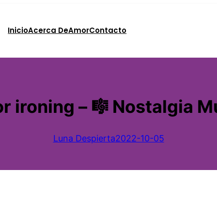
Inicio
Acerca De
Amor
Contacto
r ironing – 🎼 Nostalgia M
Luna Despierta
2022-10-05