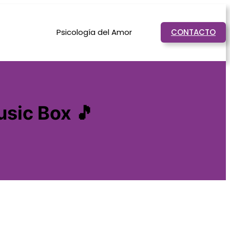
Psicología del Amor
CONTACTO
usic Box 🎵