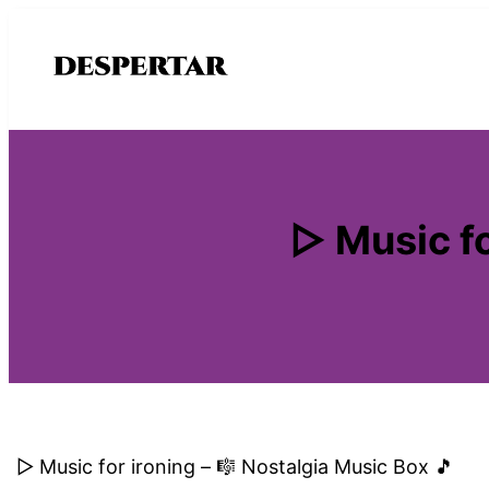
Saltar
al
contenido
▷ Music fo
▷ Music for ironing – 🎼 Nostalgia Music Box 🎵