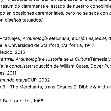
 resumido claramente el estado de nuestro conocimien
rpo en ocasiones ceremoniales, pero no se sabe con c
n diseños tatuados.’
 tatuajes’,
Arqueología Mexicana, edición especial
, 
e la Universidad de Stanford, California, 1947
éxico, 2015
ntral: Arqueología e Historia de la Cultura
Támesis y
e la conquista
traducción de William Gates, Dover Pu
es, 2011
uo mundo maya
OUP, 2002
o 9 – The Merchants, trans Charles E. Dibble & Arthu
T Batsford Ltd., 1968