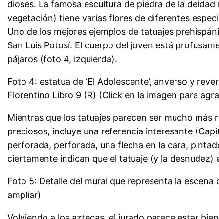
dioses. La famosa escultura de piedra de la deidad mex
vegetación) tiene varias flores de diferentes espec
Uno de los mejores ejemplos de tatuajes prehispánic
San Luis Potosí. El cuerpo del joven está profusame
pájaros (foto 4, izquierda).
Foto 4: estatua de ‘El Adolescente’, anverso y re
Florentino Libro 9 (R) (Click en la imagen para agr
Mientras que los tatuajes parecen ser mucho más rar
preciosos, incluye una referencia interesante (Capí
perforada, perforada, una flecha en la cara, pintad
ciertamente indican que el tatuaje (y la desnudez)
Foto 5: Detalle del mural que representa la escen
ampliar)
Volviendo a los aztecas, el jurado parece estar bie