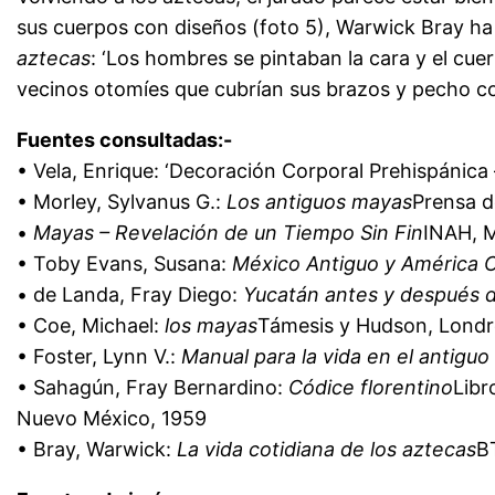
sus cuerpos con diseños (foto 5), Warwick Bray ha
aztecas
: ‘Los hombres se pintaban la cara y el cue
vecinos otomíes que cubrían sus brazos y pecho co
Fuentes consultadas:-
• Vela, Enrique: ‘Decoración Corporal Prehispánica –
• Morley, Sylvanus G.:
Los antiguos mayas
Prensa d
•
Mayas – Revelación de un Tiempo Sin Fin
INAH, M
• Toby Evans, Susana:
México Antiguo y América Ce
• de Landa, Fray Diego:
Yucatán antes y después d
• Coe, Michael:
los mayas
Támesis y Hudson, Londr
• Foster, Lynn V.:
Manual para la vida en el antig
• Sahagún, Fray Bernardino:
Códice florentino
Libr
Nuevo México, 1959
• Bray, Warwick:
La vida cotidiana de los aztecas
B