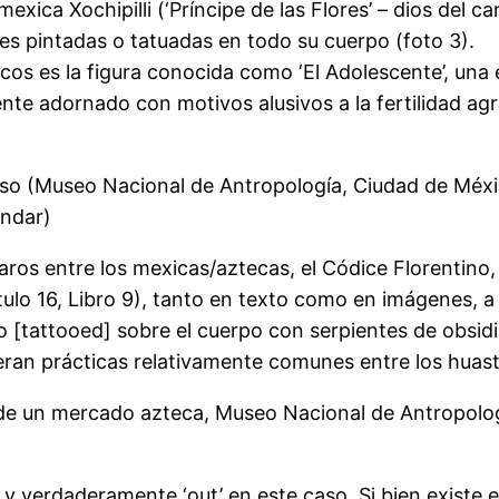
ica Xochipilli (‘Príncipe de las Flores’ – dios del cant
ies pintadas o tatuadas en todo su cuerpo (foto 3).
os es la figura conocida como ‘El Adolescente’, una 
nte adornado con motivos alusivos a la fertilidad agrí
verso (Museo Nacional de Antropología, Ciudad de Méx
andar)
os entre los mexicas/aztecas, el Códice Florentino, a
tulo 16, Libro 9), tanto en texto como en imágenes, 
o [tattooed] sobre el cuerpo con serpientes de obsidi
 eran prácticas relativamente comunes entre los huas
a de un mercado azteca, Museo Nacional de Antropolog
n y verdaderamente ‘out’ en este caso. Si bien existe