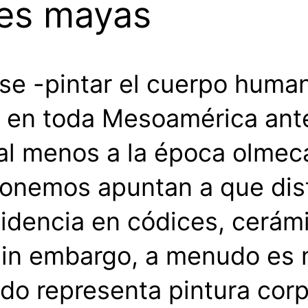
es mayas
rse -pintar el cuerpo hum
e en toda Mesoamérica ante
al menos a la época olmec
ponemos apuntan a que dis
idencia en códices, cerám
sin embargo, a menudo es mu
o representa pintura corpo