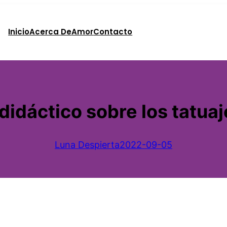
Inicio
Acerca De
Amor
Contacto
didáctico sobre los tatua
Luna Despierta
2022-09-05