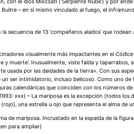
n, con el dios Mixcóatl (‘Serpiente Nube’) y por ende
a Buitre – en sí mismo vinculado al fuego, el inframu
la secuencia de 13 ‘compañeros alados’ que rodean al s
rocinadores visualmente más impactantes en el
Códice
 y muerte’. Inusualmente, viste falda y taparrabos, 
e usada por las deidades de la tierra». Con sus aspec
n ser intimidatorio, incluso belicoso. Como uno de lo
iguras calendáricas que coinciden con los números de 
d 1993: xxx) – La mariposa es la excepción (todos los
(rojo), una estrella u ojo que representa el alma de u
a de mariposa. Incrustado en la espalda de la figura 
gen para ampliar)