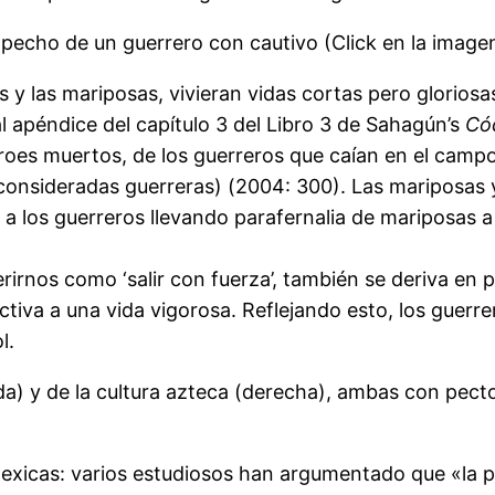
 pecho de un guerrero con cautivo (Click en la image
es y las mariposas, vivieran vidas cortas pero gloriosa
al apéndice del capítulo 3 del Libro 3 de Sahagún’s
Cód
oes muertos, de los guerreros que caían en el campo d
onsideradas guerreras) (2004: 300). Las mariposas y 
r a los guerreros llevando parafernalia de mariposas 
erirnos como ‘salir con fuerza’, también se deriva en
activa a una vida vigorosa. Reflejando esto, los guerr
l.
erda) y de la cultura azteca (derecha), ambas con pec
mexicas: varios estudiosos han argumentado que «la 