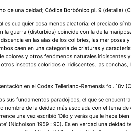
o de una deidad; Códice Borbónico pl. 9 (detalle) (C
al es cualquier cosa menos aleatoria: el preciado símb
on la guerra (disturbios) coincide con la de la marip
idiscencia en las alas de los colibríes, las mariposas y 
 Ambos caen en una categoría de criaturas y caracterí
s de colores y otros fenómenos naturales iridiscentes y
y otros insectos coloridos e iridiscentes, las conchas, 
esentación en el Codex Telleriano-Remensis fol. 18v (C
s sus fundamentos paradójicos, el que se encuentra 
o nombre de la deidad más asociada con el tema de es
ce una vez escribió ‘Dilo y verás que le hace bien a
nte’ (Nicholson 1959 : 90). Es en verdad una deidad te