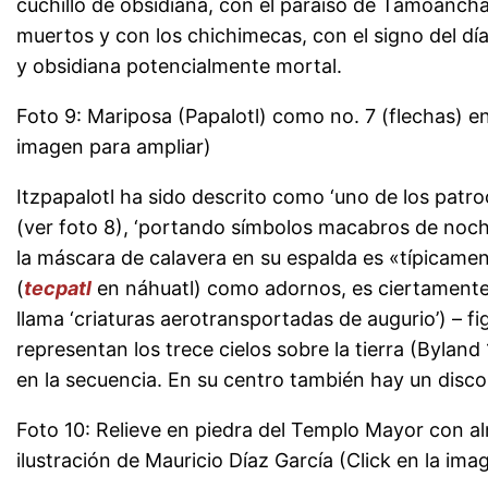
cuchillo de obsidiana, con el paraíso de Tamoancha
muertos y con los chichimecas, con el signo del dí
y obsidiana potencialmente mortal.
Foto 9: Mariposa (Papalotl) como no. 7 (flechas) en 
imagen para ampliar)
Itzpapalotl ha sido descrito como ‘uno de los pat
(ver foto 8), ‘portando símbolos macabros de noche
la máscara de calavera en su espalda es «típicament
(
tecpatl
en náhuatl) como adornos, es ciertamente u
llama ‘criaturas aerotransportadas de augurio’) – f
representan los trece cielos sobre la tierra (Bylan
en la secuencia. En su centro también hay un disco 
Foto 10: Relieve en piedra del Templo Mayor con alm
ilustración de Mauricio Díaz García (Click en la ima