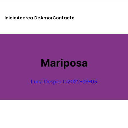
Inicio
Acerca De
Amor
Contacto
Mariposa
Luna Despierta
2022-09-05