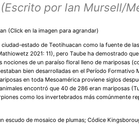
…
(Escrito por Ian Mursell/M
an (Click en la imagen para agrandar)
 ciudad-estado de Teotihuacan como la fuente de las
 & Mathiowetz 2021: 11), pero Taube ha demostrado qu
as nociones de un paraíso floral lleno de mariposas (
staban bien desarrolladas en el Período Formativo Me
mariposas en toda Mesoamérica proviene siglos despué
de animales encontró que 40 de 286 eran mariposas (Tu
scorpiones como los invertebrados más comúnmente rep
.
n escudo de mosaico de plumas; Códice Kingsborough/