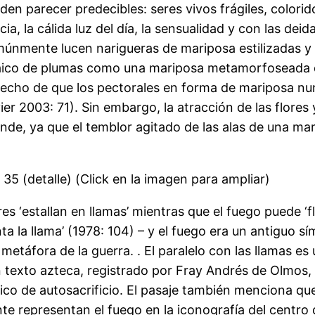
den parecer predecibles: seres vivos frágiles, colorid
ia, la cálida luz del día, la sensualidad y con las de
omúnmente lucen narigueras de mariposa estilizadas y 
co de plumas como una mariposa metamorfoseada que 
hecho de que los pectorales en forma de mariposa nun
r 2003: 71). Sin embargo, la atracción de las flores y 
de, ya que el temblor agitado de las alas de una mar
 35 (detalle) (Click en la imagen para ampliar)
 ‘estallan en llamas’ mientras que el fuego puede ‘flor
ta la llama’ (1978: 104) – y el fuego era un antiguo
táfora de la guerra. . El paralelo con las llamas es
 texto azteca, registrado por Fray Andrés de Olmos, 
o de autosacrificio. El pasaje también menciona que
 representan el fuego en la iconografía del centro 