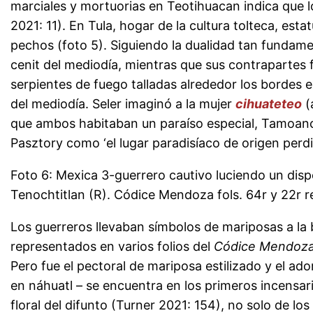
marciales y mortuorias en Teotihuacan indica que 
2021: 11). En Tula, hogar de la cultura tolteca, e
pechos (foto 5). Siguiendo la dualidad tan fundame
cenit del mediodía, mientras que sus contrapartes 
serpientes de fuego talladas alrededor los bordes e
del mediodía. Seler imaginó a la mujer
cihuateteo
(
que ambos habitaban un paraíso especial, Tamoancha
Pasztory como ‘el lugar paradisíaco de origen perd
Foto 6: Mexica 3-guerrero cautivo luciendo un dis
Tenochtitlan (R). Códice Mendoza fols. 64r y 22r r
Los guerreros llevaban símbolos de mariposas a la
representados en varios folios del
Códice Mendoz
Pero fue el pectoral de mariposa estilizado y el ado
en náhuatl – se encuentra en los primeros incensari
floral del difunto (Turner 2021: 154), no solo de 