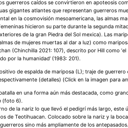
los guerreros caídos se convirtieron en apoteosis c
statuas gigantes atlantes que representan guerreros m
ntal en la cosmovisión mesoamericana, las almas masc
femeninas hicieron su parte durante la segunda mitad
xteriores de la gran Piedra del Sol mexica). Las marip
almas de mujeres muertas al dar a luz) como mariposa
n (Chinchilla 2021: 107), descrito por Hill como ‘el 
ido por la humanidad’ (1983: 201).
positivo de espalda de mariposa (L); traje de guerre
espectivamente (detalles) (Click en la imagen para am
 batalla en una forma aún más destacada, como grande
a
(foto 6).
rno de la nariz lo que llevó el pedigrí más largo, este
os de Teotihuacan. Colocado sobre la nariz y la boca,
los guerreros sino más ampliamente de los antepasados